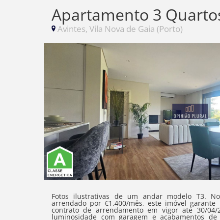
Apartamento 3 Quarto
Avintes, Vila Nova de Gaia (Porto)
Fotos ilustrativas de um andar modelo T3. Nota- Imóvel indicado apenas para Investimento. Atualmente
arrendado por €1.400/mês, este imóvel garante 
contrato de arrendamento em vigor até 30/04/2028. Apartamento Tipologia T3 (B) 2 frentes q
luminosidade com garagem e acabamentos de elevada qualidade. Inseri