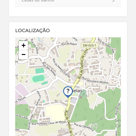
LOCALIZAÇÃO
+
−