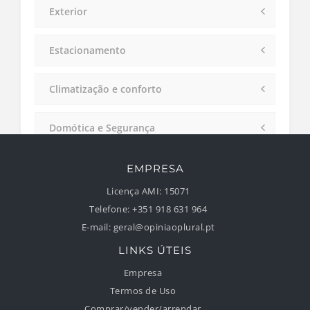
Exterior
Estacionamento
Climatização e conforto
Domótica e Segurança
Divisões
EMPRESA
Licença AMI:
15071
Enquadramento
Telefone:
+351 918 631 964
E-mail:
geral@opiniaoplural.pt
LINKS ÚTEIS
Empresa
Termos de Uso
Comprar/vender/arrendar