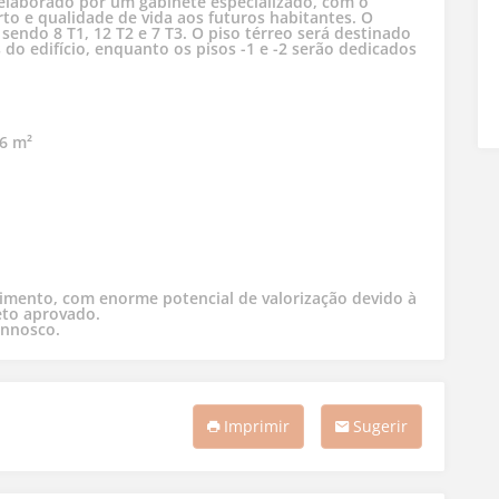
elaborado por um gabinete especializado, com o
to e qualidade de vida aos futuros habitantes. O
sendo 8 T1, 12 T2 e 7 T3. O piso térreo será destinado
 do edifício, enquanto os pisos -1 e -2 serão dedicados
26 m²
imento, com enorme potencial de valorização devido à
jeto aprovado.
onnosco.
Imprimir
Sugerir