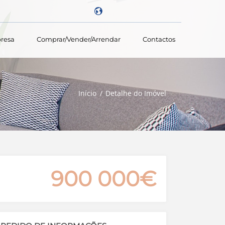
resa
Comprar/vender/arrendar
Contactos
Powered by
Início
Detalhe do Imóvel
900 000€