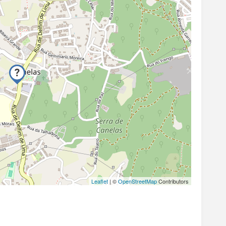
Leaflet
| ©
OpenStreetMap
Contributors