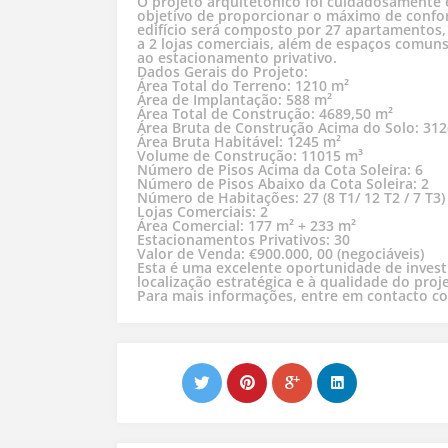
O projeto arquitetónico foi cuidadosamente 
objetivo de proporcionar o máximo de confor
edifício será composto por 27 apartamentos, 
a 2 lojas comerciais, além de espaços comuns
ao estacionamento privativo.
Dados Gerais do Projeto:
Área Total do Terreno: 1210 m²
Área de Implantação: 588 m²
Área Total de Construção: 4689,50 m²
Área Bruta de Construção Acima do Solo: 31
Área Bruta Habitável: 1245 m²
Volume de Construção: 11015 m³
Número de Pisos Acima da Cota Soleira: 6
Número de Pisos Abaixo da Cota Soleira: 2
Número de Habitações: 27 (8 T1/ 12 T2 / 7 T3)
Lojas Comerciais: 2
Área Comercial: 177 m² + 233 m²
Estacionamentos Privativos: 30
Valor de Venda: €900.000, 00 (negociáveis)
Esta é uma excelente oportunidade de invest
localização estratégica e à qualidade do pro
Para mais informações, entre em contacto c