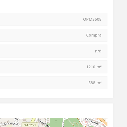
OPMS508
Compra
n/d
1210 m²
588 m²