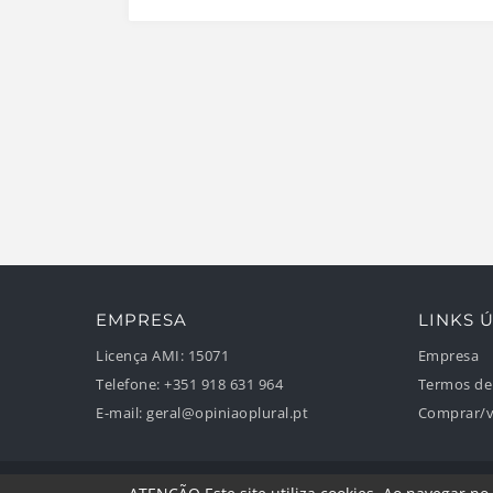
EMPRESA
LINKS Ú
Licença AMI:
15071
Empresa
Telefone:
+351 918 631 964
Termos de
E-mail:
geral@opiniaoplural.pt
Comprar/v
© 2026 Opinião Plural - Mediação Imobiliária, Lda ®. Todos os