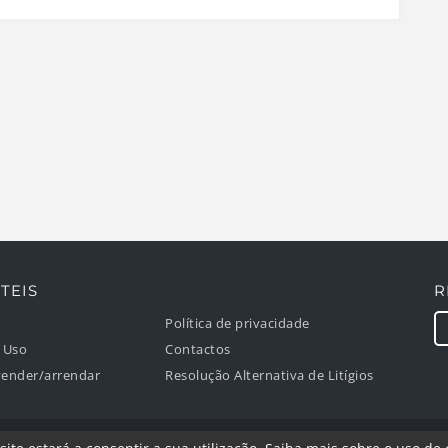
TEIS
R
Política de privacidade
 Uso
Contactos
ender/arrendar
Resolução Alternativa de Litígios
 direitos reservados.