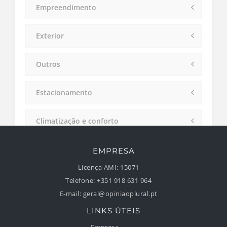
Empreendimento
Exterior
Outros
Estacionamento
Climatização e conforto
Domótica e Segurança
EMPRESA
Licença AMI:
15071
Divisões
Telefone:
+351 918 631 964
E-mail:
geral@opiniaoplural.pt
LINKS ÚTEIS