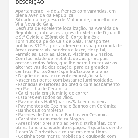
DESCRIÇÃO
Apartamento T4 de 2 frentes com varandas, em
plena Avenida da República.
Situado na freguesia de Mafamude, concelho de
Vila Nova de Gaia.
Desfruta de excelente localização, na Avenida da
República junto às estações do Metro de D João II
e Stª Ovídio a 250mt do El Corte Inglês e
10minutos a pé do Cais de Gaia. Transportes
públicos STCP à porta oferece na sua proximidade
áreas comerciais, serviços e lazer, Hospital,
Farmácias, Escolas, Liceus, Piscinas e Ginásios.
Com facilidade de mobilidade aos principais
acessos rodoviários, que lhe permitirá ter várias
alternativas de deslocação, para os grandes
centros, Porto/Gaia/Espinho/Lisboa e praias.
• Dispõe de uma excelente exposição solar
Nascente/Poente com bastante luminosidade.
• Fachadas exteriores do prédio com acabamento
em Pastilha de Cerâmica.
• Caixilharia em alumínio de correr.
• Estores em todos os vãos.
• Pavimentos Hall/Quartos/Sala em madeira.
• Pavimentos de Cozinha e Banhos em Cerâmica.
• Banhos (3) completos.
• Paredes de Cozinha e Banhos em Cerâmica.
• Carpintaria em madeira Mogno.
• Áreas interiores amplas bem distribuídas, com
ótima funcionalidade de espaços, 4 quartos sendo
1 com W.C privativo e roupeiros embutidos.
• Cozinha totalmente mobilada e equipada com